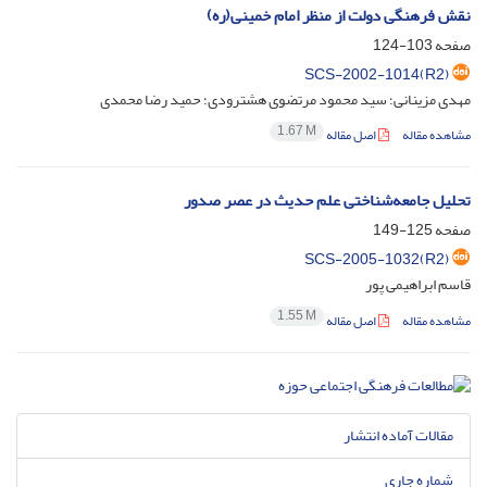
نقش فرهنگی دولت از منظر امام خمینی(ره)
صفحه
103-124
SCS-2002-1014(R2)
مهدی مزینانی؛ سید محمود مرتضوی هشترودی؛ حمید رضا محمدی
1.67 M
مشاهده مقاله
اصل مقاله
تحلیل جامعه‌شناختی علم حدیث در عصر صدور
صفحه
125-149
SCS-2005-1032(R2)
قاسم ابراهیمی پور
1.55 M
مشاهده مقاله
اصل مقاله
مقالات آماده انتشار
شماره جاری