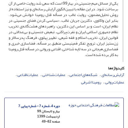
یکی از مسائل مهم جنسیتی در بهار99 است که سعی شد روایت خاصی از آن
برساخت شود. در این مقاله با تبیین الگوی آرایش رسانه‌ای و نیز استفاده از
روش تحلیل‌مضمون، روایت غالب در مسأله قتل رومینا خوانش می‌شود.
بنابر این واکاوی، دکترین جریان غالب، «سیاسی کردنِ فضای جنسیتی در
نظام ایران» است و بر اساس این دکترین، راهبردهای هشت‌گانه‌ی تخریب
نظام جمهوری اسلامی ایران و نفرت‌پراکنی، تبعیض جنسیتی و بی‌عدالتی در
قوانین ایران، تخریب اسلام و فقه شیعی، تطهیر پهلوی، فرهنگ پدرسالار و
زن‌ستیز ایران، ترویج تفکر فمینیستی منطبق بر مسأله، فضاسازی خبری و
فضاسازی هیجانی در سه لایه شناختی، اقناعی و روانی در مسأله قتل رومینا
به کار برده شده است.
کلیدواژه‌ها
آرایش‌رسانه‌ای
شبکه‌های اجتماعی
عملیات‌شناختی
عملیات‌اقناعی
عملیات‌روانی
رومینا اشرفی
دوره 4، شماره 7 - شماره پیاپی 7
بهار و تابستان 99
اردیبهشت 1399
صفحه
49-82