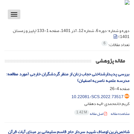
Toggle
vigation
دوره و شماره:
دوره 6، شماره 12، آذر 1401، صفحه 1-133 (پاییز و زمستان
1401)
6
تعداد مقالات:
مقاله پژوهشی
بررسی پدیدارشناختی حجاب زنان از منظر گردشگران خارجی (مورد مطالعه:
مدرسه علمیه ناصریه اصفهان)
صفحه
4-26
10.22081/SCS.2022.73517
کریم خانمحمدی؛ الهه دهقانی
1.42 M
مشاهده مقاله
اصل مقاله
شاخص‌ترین اوصاف شهید سردار حاج قاسم سلیمانی بر مبنای آیات قرآن