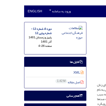
ورود به سامانه
ENGLISH
دوره 6، شماره 12 -
شماره پیاپی 12
پاییز و زمستان 1401
آذر 1401
صفحه
4-26
فایل ها
XML
1.42 M
اصل مقاله
ی زنان
به نام
به سبب
هم رسانی
ه صدها
رویکرد