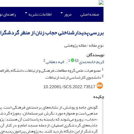
صفحه اصلی
مرور
اطلاعات نشریه
راهنمای ن
بررسی پدیدارشناختی حجاب زنان از منظر گردشگران
نوع مقاله : مقاله پژوهشی
نویسندگان
2
1
کریم خانمحمدی
الهه دهقانی
1
عضو هیات علمی گروه مطالعات فرهنگی و ارتباطات دانشگاه باقرالع
2
دانشجوی کارشناسی ارشد ارتباطات
10.22081/SCS.2022.73517
چکیده
گونه‌ی جامه و پوشش، از نشانه‌های برجسته‌ی فرهنگی است. پ
مذهبی است و همواره مورد نگرش غیرمسلمانان، به‌ویژه گردشگران 
«حجاب»، روبرو می‌شوند که بایسته به پاسداشت آن هستند؛ پژو
جاذبه‌های گردشگری اصفهان، ازجمله مسجد امام و در کنار آن 
گردشگر از این جایگاه بازدید کنند، به پژوهش پیرامون پدیده‌ی‌