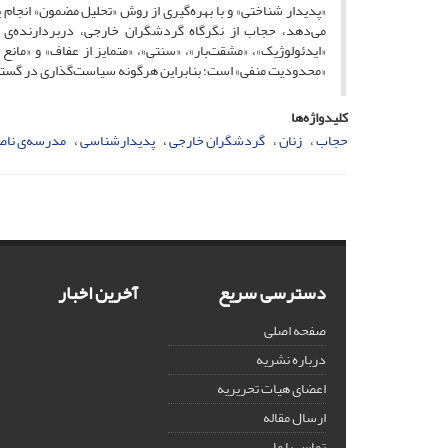
«پدیدار شناختی» و با بهره‌گیری از روش «تحلیل مضمون» انجام
می‌دهد، حجاب از نگرگاه گردشگران خارجی، دربردارنده‌ی ب
«ایدئولوژیک»، «مشقت‌بار»، «سنتی»، «متمایز از عفاف» و «مان
«محدودیت منفی» است؛ بنابراین هرگونه سیاست‌گذاری در گستر
کلیدواژه‌ها
حجاب
زنان
گردشگران خارجی
پدیدارشناسی
مدرسه‌ی‌‌ نا
دسترسی سریع
آخرین اخبار
صفحه اصلی
درباره نشریه
اعضای هیات تحریریه
ارسال مقاله
تماس با ما