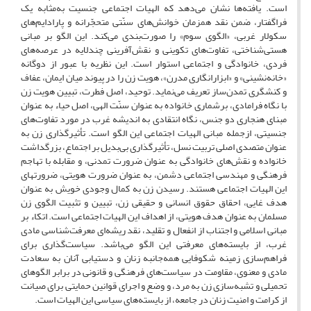
است. یافته‌ها نشان می‌دهد که الهیات اجتماعی جنسیت به‌مثابه یک
فراگفتار، ضمن نقد همزمان خوانش‌های سنّتی متحجّرانه و پارادایم‌های
سکولار غربی، «الگوی سوم» را صورت‌بندی می‌کند. این الگو بر مبانی
هستی‌شناختی، تفاوت‌های تکوینی و نقش‌آفرینی چندلایه در عرصه‌های
فردی، خانوادگی و اجتماعی استوار است. این نظریه با عبور از دوگانه
«خانه‌نشینی» و «ابزارانگاری مدرن»، هویت زن را در پیوند میان ایمان، عفاف
و کنشگری تمدن‌ساز تعریف می‌نماید. توحید، اصل فطرت، تبیین هویت زن
با نگاه فرامادی، برشماری خانواده به عنوان سنّت الهی، اصل حیاء به عنوان
مبنای هنجاری دو جنس، نگاه انتقادی به اندیشه غرب در مورد تفاوت‌های
جنسیتی، ازجمله مبانی الهیات اجتماعی این الگو است. تأثیرگذاری زن به
عنوان متصدی اصلی تربیت نسل، تأثیرگذاری بی‌بدیل بر اجتماع، بزرگداشت
خانواده و نقش‌های خانوادگی به عنوان ضرورت تمدنی، و مقابله با تهاجم
فرهنگی و مهندسی اجتماعی دشمن، به عنوان ضرورت هویتی، ضرورت‎های
این الهیات اجتماعی هستند.
رسیدن زن به کمال وجودی خویش به عنوان
هدف غایی، احقاق حقوق انسانی و حقیقی زن، تبیین و تثبیت الگوی زن
مسلمان به عنوان هدف هویتی، از اهداف این الهیات اجتماعی است. اتکاء بر
مبانی اسلامی و اجتناب از انفعال و تقلید، نقد ریشه‌ای معرفت‌شناسی مادی
غرب، از بایسته‌های معرفتی این الگو می‌باشد. سیاست‌گذاری برای
فراهم‌سازی زمینه شکوفایی همه‌جانبه زنان و دستیابی آنان به سعادت
مادی و معنوی، مقاومت در سیاست‌های فرهنگی و قانونی در برابر الگوهای
تحمیلی و تشبه‌سازی زن به مرد، و وضع و اجرای قوانین حمایتی برای صیانت
از کرامت و امنیت زنان در جامعه، از بایسته‌های سیاسی این الهیات است.