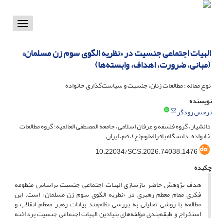
Toggle
vigation
الهیات اجتماعی جنسیت در «نظریه الگوی سوم زن مسلمان»
(مبانی، ضرورت، اهداف، وابسته‌ها)
نوع مقاله : مطالعات زنان، جنسیت و سیاست‌گذاری خانواده
نویسنده
نرجس رودگر
دانشیار، گروه فلسفه و عرفان اسلامی، جامعه المصطفی العالمیه؛ گروه مطالعات
خانواده، دانشگاه باقرالعلوم(ع)، قم، ایران.
10.22034/SCS.2026.74038.1476
چکیده
هدف پژوهش حاضر بازسازی الهیات اجتماعی جنسیت براساس منظومه
فکری مقام معظم رهبری در «نظریه الگوی سوم زن مسلمان» است. این
مطالعه با روشی تحلیلی به بررسی نظام‌مند بیانات رهبر معظم انقلاب و
استخراج و طبقه‌بندی مؤلفه‌های بنیادین الهیات اجتماعی جنسیت پرداخته