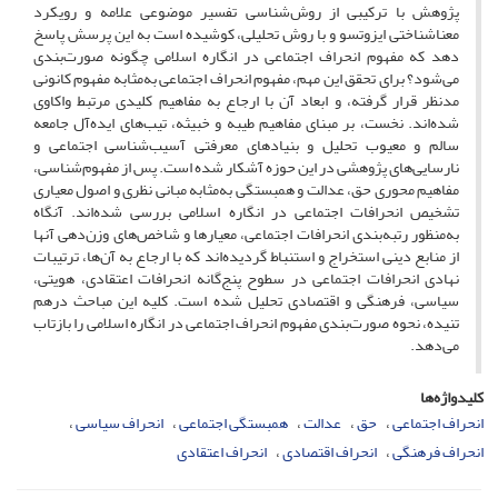
پژوهش با ترکیبی از روش‌شناسی تفسیر موضوعی علامه و رویکرد
معناشناختی ایزوتسو و با روش تحلیلی، کوشیده است به این پرسش پاسخ
دهد که مفهوم انحراف ‌اجتماعی در انگاره اسلامی چگونه صورت‌بندی
می‌شود؟ برای تحقق این مهم، مفهوم انحراف ‌اجتماعی به‌مثابه مفهوم کانونی
مدنظر قرار گرفته، و ابعاد آن با ارجاع به مفاهیم کلیدی مرتبط واکاوی
شده‌اند. نخست، بر مبنای مفاهیم طیبه و خبیثه، تیب‌های ایده‌آل جامعه
سالم و معیوب تحلیل و بنیادهای معرفتی آسیب‌شناسی اجتماعی و
نارسایی‌های پژوهشی در این حوزه آشکار شده است. پس از مفهوم‌شناسی،
مفاهیم محوری حق، عدالت و همبستگی به‌مثابه مبانی نظری و اصول معیاری
تشخیص انحرافات ‌اجتماعی در انگاره اسلامی بررسی شده‌اند. آنگاه
به‌منظور رتبه‌بندی انحرافات ‌اجتماعی، معیارها و شاخص‌های وزن‌دهی آنها
از منابع دینی استخراج و استنباط گردیده‌اند که با ارجاع به آن‌ها، ترتیبات
نهادی انحرافات ‌اجتماعی در سطوح پنج‌گانه انحرافات ‌اعتقادی، هویتی،
سیاسی، فرهنگی و اقتصادی تحلیل شده است. کلیه این مباحث درهم
‌تنیده، نحوه صورت‌بندی مفهوم انحراف ‌اجتماعی در انگاره اسلامی را بازتاب
می‌دهد.
کلیدواژه‌ها
انحراف‌ اجتماعی
حق
عدالت
همبستگی اجتماعی
انحراف سیاسی
انحراف فرهنگی
انحراف اقتصادی
انحراف اعتقادی