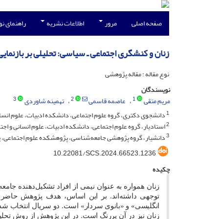
صفحه اصلی
مرور
اطلاعات نشریه
راهنمای ن
زنان و کنشگری اجتماعی ـ سیاسی: تحلیلی بر بازنمایی
نوع مقاله : مقاله پژوهشی
نویسندگان
3
2
1
مریم متقی
عاصمه قاسمی
تهمینه شاوردی
1
دانشجوی دکتری، گروه علوم اجتماعی، دانشکده ادبیات، علوم انسانی 
2
استادیار، گروه علوم اجتماعی، دانشکده ادبیات، علوم انسانی و اجتم
3
دانشیار، گروه پژوهشی جامعه‌شناسی، پژوهشکده علوم اجتماعی، پژو
10.22081/SCS.2024.66523.1236
چکیده
زنان همواره به عنوان نیمی از افراد تشکیل‌دهنده جا
توجهی داشته‌اند. بر این اساس، هدف پژوهش حاضر 
انگلیسی» و «بانوی سردار» است. دو سریال انتخاب شده 
زنان نیز در آن پررنگ است. در این پژوهش از روش تحل