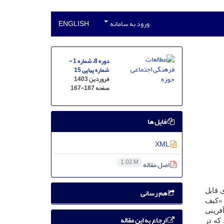
ورود به سامانه
ENGLISH
دوره 8، شماره 1 -
شماره پیاپی 15
فروردین 1403
صفحه
167-187
فایل ها
XML
1.02 M
اصل مقاله
هم رسانی
 قابل
 «کیف
فرینی
ارجاع به این مقاله
که در