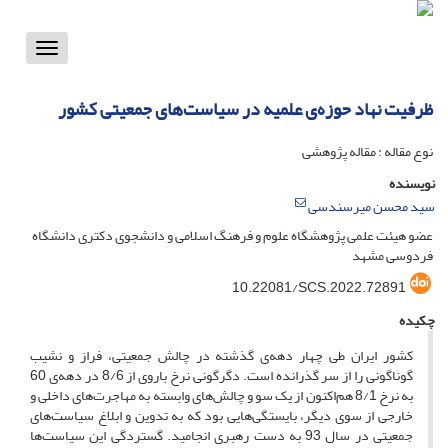
Toggle
vigation
ظرفیت نهاد حوزه‌ی علمیه در سیاست‌های جمعیتی کشور
نوع مقاله : مقاله پژوهشی
نویسنده
سید محسن میرسندسی
عضو هیئت علمی پژوهشگاه علوم و فرهنگ اسلامی و دانشجوی دکتری دانشگاه
فردوسی مشهد
10.22081/SCS.2022.72891
چکیده
کشور ایران طی چهار دهه‌ی گذشته در چالش جمعیتی، فراز و نشیب
گوناگونی را از سر گذرانده است. دگرگونی نرخ باروی از 8/6 در دهه‌ی 60
به نرخ 8/1 هم‌اکنون از یک سو و چالش‌های وابسته به مهاجرت‌های داخلی و
خارجی از سوی دیگر، بایستگی‌هایی بود که به تدوین و ابلاغ سیاست‌های
جمعیتی در سال 93 به دست رهبری انجامید. گستردگی این سیاست‌ها