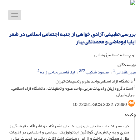
Toggle
vigation
بررسی تطبیقی آزادی خواهی از جنبه اجتماعی اسلامی در شعر
ایلیا ابوماضی و محمدتقی بهار
نوع مقاله : مقاله پژوهشی
نویسندگان
2
2
1
مهین اقدامی
محمود شکیب
لیلا قاسمی حاجی زاده
1
دانشگاه آزاد اسلامی واحد علوم وتحقیقات تهران
2
استاد گروه زبان و ادبیات عربی، واحد علوم و تحقیقات، دانشگاه آزاد اسلامی،
تهران، ایران
10.22081/SCS.2022.72890
چکیده
در بستر ادبیات تطبیقی می‌‌توان به بیان اشتراکات و افتراقات فرهنگی و
هنری و به چالش‌های گوناگون ایدئولوژیک، سیاسی و اجتماعی در ادبیات
ملل ناهمگون پرداخت و از این رهیافت، اشتراکات زبانی در ادبیات ملل را