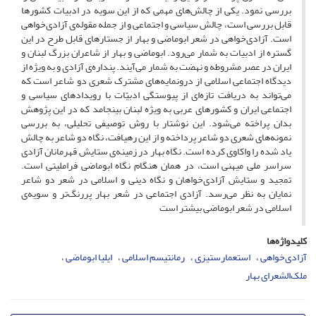
بررسی نمود. یکی از چالش‌های مهمی که از این سویه در ادبیات کشورها
قابل بررسی است، چالش سیاسی و اجتماعی و از جمله مقوله‌ی آزادی‌‌خواهی
است. آزادی‌خواهی در شعر ابوماضی و بهار از جستارهای قابل طرح در این
گستره از ادبیات به شمار می‌رود. ابوماضی و بهار از شاعران بزرگ لبنان و
ایران در عصر مشروطه و نهضت به شمار می‌‌آیند. پنداره‌ی آزادی و به ویژه از
دیدگاه اجتماعی اسلامی از درونمایه‌های مشترک شعری دو شاعر است که
می‌‌تواند به دریافت تازه‌‌ای از پیوستگی ادبیّات با رویدادهای سیاسی و
اجتماعی ایران و کشورهای عربی به ویژه لبنان بینجامد که در این پژوهش
بدان پراخته می‌‌شود. این نوشتار با روش توصیفی تحلیلی، به بررسی
نمونه‌‌های شعری دو شاعر پرداخته و از این رهیافت، نگاه دو شاعر به چالش
یاد شده را واکاوی کرده است. نگاه بهار در زمینه‌ی ستایش قهرمانان آزادی
سراسر ملی میهنی‌ است، در همان هنگام نگاه ابوماضی فراملیتی است.
تمجید و ستایش آزادی‌خواهان و نگاه دینی و اسلامی در شعر دو شاعر
نمایان به نظر می‌رسد. آزادی اجتماعی در شعر بهار پررنگ‌‌تر و سویه‌ی
اسلامی در شعر ابوماضی بیشتر است
کلیدواژه‌ها
آزادی‌خواهی
استعمارستیزی
رمانتیسم اسلامی
ایلیا ابوماضی
ملک‌الشعرای بهار