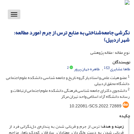
Toggle
vigation
نگرشی جامعه‌شناختی به منابع ترس از جرم (مورد مطالعه:
شهر اردبیل)
نوع مقاله : مقاله پژوهشی
نویسندگان
2
1
طاها عشایری
طاهره جهان پرور
1
عضو هیئت علمی و استادیار گروه تاریخ و جامعه شناسی دانشکده علوم اجتماعی
دانشگاه محقق اردبیلی
2
دانشجوی دکترای جامعه شناسی فرهنگی دانشکده علوم اجتماعی ارتباطات و
رسانه دانشگاه آزاد اسلامی واحد تهران مرکز
10.22081/SCS.2022.72889
چکیده
زمینه و هدف:
ترس از جرم و قربانی شدن به پنداره‌ی دل‌نگرانی فرد از
قربانی شدن به دست ولگردان، معتادان، سارقان، کودک‌رباها، مزاحم