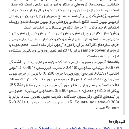
خیابانی، سودجوها، گروه‌های بزهکار و افراد غیراخلاقی است که ممکن
است خود یا یکی از نزدیکان وی را مورد تهدید و قربانی قرار دهند. بر این
اساس، پژوهش کنونی بر آن است تا منابع ترس از جرم را در بین شهروندان
اردبیلی تبیین کنند. الگوی انتخابی پژوهش برای تبیین موشکافانه‌ی رویداد
اجتماعی (رخداد ترس از جرم)، انگاره‌ی بی‌سازمانی اجتماعی است.
روش:
ساز و کار اجرای پژوهش، روش کمی است. روش کمی پژوهش، از راه
تدوین پرسشنامه و نظرسنجی از شهروندان، در کنار سنجش میزان ترس از
جرم، سازه‌های کارآمد بر آن را مورد آزمون قرار داده است. حجم نمونه با
نرم‌افزار sample power برابر با 287 نفر تعیین و روایی و پایایی پرسشنامه
نیز برآورد شده است.
یافته‌ها:
آزمون پیرسون نشان می‌دهد که بین متغیرهای بی‌نظمی- آشفتگی
(0.679)، بی‌ثباتی سکونتی (0.446)، نظارت غیررسمی (0.484-)، آنومی
اخلاقی (0.197)، تجربه‌ی رویارویی با جرم (0.298) با ترس از جرم، پیوند
معنی‌داری داشته است. ترس از جرم به فراخور جنسیت و تراز تحصیلات
فاقد ناهمگونی معنی‌دار و به فراخور گونه‌ی شغل؛ یعنی شاغل (55.34)،
بیکار (61.25) و محصل/ دانشجو (55.60) ناهمگونی می‌پذیرد. همپوشی
برآیندهای الگوی رگرسیون چندگانه، ضریب تعیین تعدیل ‌شده، برابر با
(0.363=R Square adjusted) و ضریب تعیین، برابر با (0.381=R
Square) است.
کلیدواژه‌ها
بی‌ثباتی سکونتی
بی‌سازمانی اجتماعی
بی‌نظمی- آشفتگی
ترس از جرم