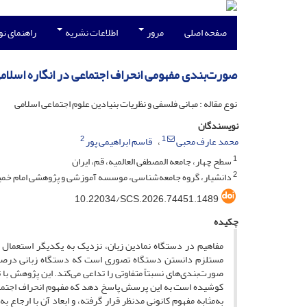
صفحه اصلی
مرور
اطلاعات نشریه
راهنمای ن
صورت‌بندی مفهومی انحراف ‌اجتماعی در انگاره اسلام
نوع مقاله : مبانی فلسفی و نظریات بنیادین علوم اجتماعی اسلامی
نویسندگان
2
1
محمد عارف محبی
قاسم ابراهیمی پور
1
سطح چهار، جامعه المصطفی العالمیه، قم، ایران
2
دانشیار، گروه جامعه‌شناسی، موسسه آموزشی و پژوهشی امام خمینی
10.22034/SCS.2026.74451.1489
چکیده
مفاهیم در دستگاه نمادین زبان، نزدیک به یکدیگر استعمال
مستلزم دانستن دستگاه تصوری است که دستگاه زبانی درصدد بی
صورت‌بندی‌های نسبتاً متفاوتی را تداعی می‌کند. این پژوهش ب
کوشیده است به این پرسش پاسخ دهد که مفهوم انحراف ‌اجتماعی
به‌مثابه مفهوم کانونی مدنظر قرار گرفته، و ابعاد آن با ارجاع 