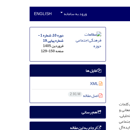
ورود به سامانه
ENGLISH
دوره 10، شماره 1 -
شماره پیاپی 19
فروردین 1405
صفحه
129-150
فایل ها
XML
2.91 M
اصل مقاله
 کلمات
عانی و
هم رسانی
حلیلی،
جتماعی
ایده‌آل
ارجاع به این مقاله